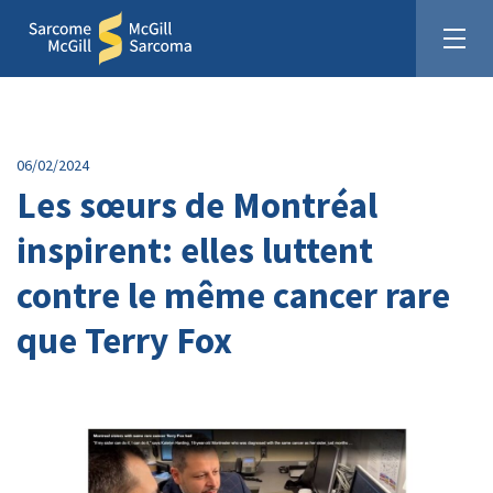
06/02/2024
Les sœurs de Montréal
inspirent: elles luttent
Unis pour la cause du sarcome
contre le même cancer rare
Faites un don :
que Terry Fox