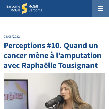
02/08/2022
Perceptions #10. Quand un
cancer mène à l’amputation
Unis pour la cause du sarcome
avec Raphaëlle Tousignant
Faites un don :