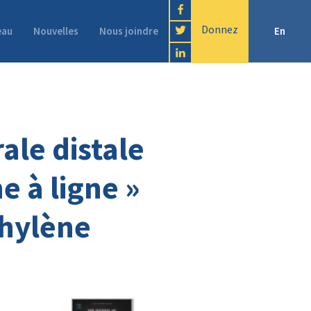
Donnez
eau
Nouvelles
Nous joindre
En
rche fondamentale
Publications
Formation
ale distale
e à ligne »
thylène